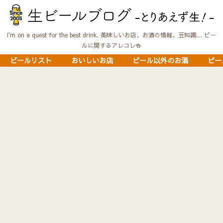
I'm on a quest for the best drink. 美味しいお店、お酒の情報、豆知識… ビー
ルに関するアレコレ🍻
ビールリスト
おいしいお店
ビール以外のお酒
ビー