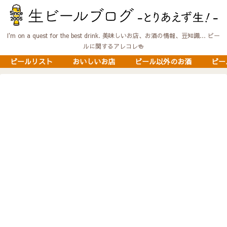
I'm on a quest for the best drink. 美味しいお店、お酒の情報、豆知識… ビー
ルに関するアレコレ🍻
ビールリスト
おいしいお店
ビール以外のお酒
ビー