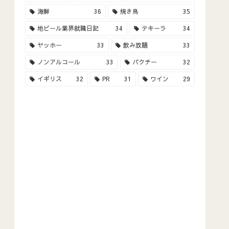
海鮮
36
焼き鳥
35
地ビール業界就職日記
34
テキーラ
34
ヤッホー
33
飲み放題
33
ノンアルコール
33
パクチー
32
イギリス
32
PR
31
ワイン
29