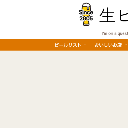
I'm on a 
ビールリスト
おいしいお店