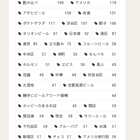
飲み比べ
190
アメリカ
179
アサヒビール
158
肉食
151
ポテトサラダ
117
渋谷区
107
餃子
106
オリオンビール
97
日本酒
92
港区
87
東京
85
立ち飲み
75
フルーツビール
58
中央区
57
栄町
55
せんべろ
51
ホルモン
51
ヱビス
50
美人
49
泡盛
49
中華
49
世田谷区
49
久茂地
47
志賀高原ビール
45
勝手にビールアワード候補
44
ホッピーのあるお店
43
閉店
39
発泡酒
38
牧志
38
サワーエール
38
千代田区
38
ブルーパブ
37
台湾
37
新宿区
37
チェコ
37
アメリカ旅行記
36