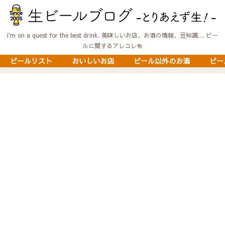
I'm on a quest for the best drink. 美味しいお店、お酒の情報、豆知識… ビー
ルに関するアレコレ🍻
ビールリスト
おいしいお店
ビール以外のお酒
ビー