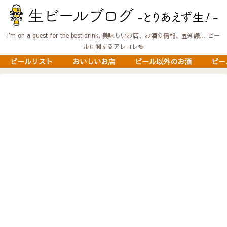
I'm on a quest for the best drink. 美味しいお店、お酒の情報、豆知識… ビー
ルに関するアレコレ🍻
ビールリスト
おいしいお店
ビール以外のお酒
ビー