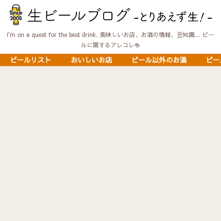
I'm on a quest for the best drink. 美味しいお店、お酒の情報、豆知識… ビー
ルに関するアレコレ🍻
ビールリスト
おいしいお店
ビール以外のお酒
ビー