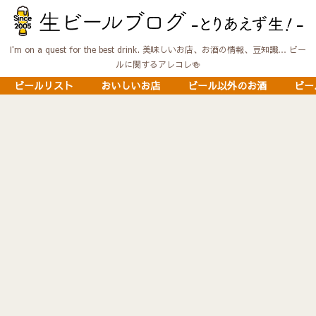
I'm on a quest for the best drink. 美味しいお店、お酒の情報、豆知識… ビー
ルに関するアレコレ🍻
ビールリスト
おいしいお店
ビール以外のお酒
ビー