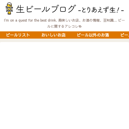
I'm on a quest for the best drink. 美味しいお店、お酒の情報、豆知識… ビー
ルに関するアレコレ🍻
ビールリスト
おいしいお店
ビール以外のお酒
ビー