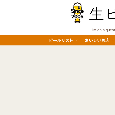
I'm on a 
ビールリスト
おいしいお店