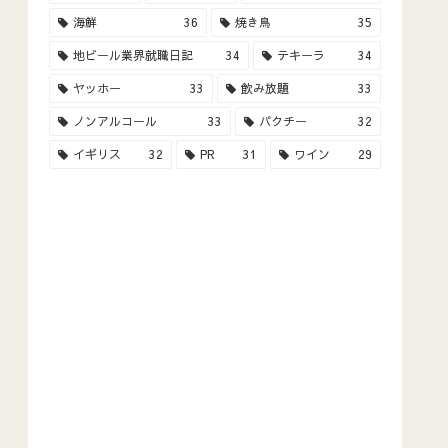
海鮮
36
焼き鳥
35
地ビール業界就職日記
34
テキーラ
34
ヤッホー
33
飲み放題
33
ノンアルコール
33
パクチー
32
イギリス
32
PR
31
ワイン
29