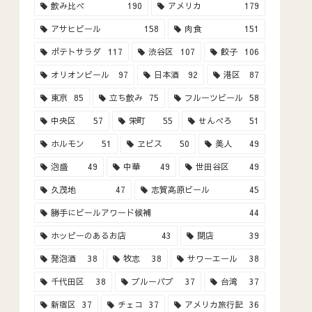
飲み比べ
190
アメリカ
179
アサヒビール
158
肉食
151
ポテトサラダ
117
渋谷区
107
餃子
106
オリオンビール
97
日本酒
92
港区
87
東京
85
立ち飲み
75
フルーツビール
58
中央区
57
栄町
55
せんべろ
51
ホルモン
51
ヱビス
50
美人
49
泡盛
49
中華
49
世田谷区
49
久茂地
47
志賀高原ビール
45
勝手にビールアワード候補
44
ホッピーのあるお店
43
閉店
39
発泡酒
38
牧志
38
サワーエール
38
千代田区
38
ブルーパブ
37
台湾
37
新宿区
37
チェコ
37
アメリカ旅行記
36