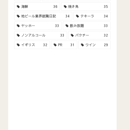
海鮮
36
焼き鳥
35
地ビール業界就職日記
34
テキーラ
34
ヤッホー
33
飲み放題
33
ノンアルコール
33
パクチー
32
イギリス
32
PR
31
ワイン
29