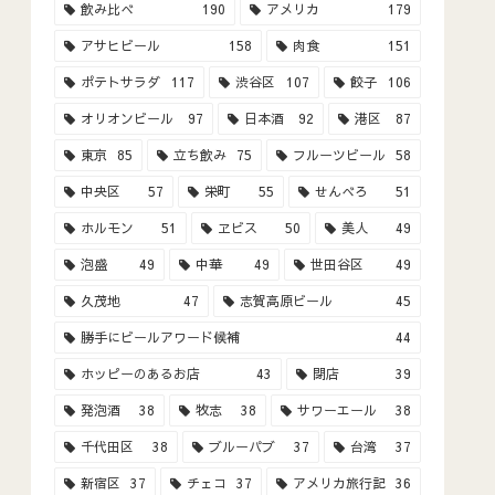
飲み比べ
190
アメリカ
179
アサヒビール
158
肉食
151
ポテトサラダ
117
渋谷区
107
餃子
106
オリオンビール
97
日本酒
92
港区
87
東京
85
立ち飲み
75
フルーツビール
58
中央区
57
栄町
55
せんべろ
51
ホルモン
51
ヱビス
50
美人
49
泡盛
49
中華
49
世田谷区
49
久茂地
47
志賀高原ビール
45
勝手にビールアワード候補
44
ホッピーのあるお店
43
閉店
39
発泡酒
38
牧志
38
サワーエール
38
千代田区
38
ブルーパブ
37
台湾
37
新宿区
37
チェコ
37
アメリカ旅行記
36