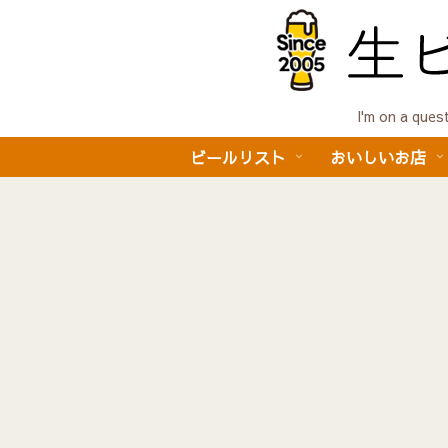
I'm on a 
ビールリスト
おいしいお店