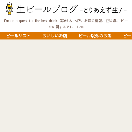
I'm on a quest for the best drink. 美味しいお店、お酒の情報、豆知識… ビー
ルに関するアレコレ🍻
ビールリスト
おいしいお店
ビール以外のお酒
ビー