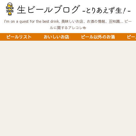
I'm on a quest for the best drink. 美味しいお店、お酒の情報、豆知識… ビー
ルに関するアレコレ🍻
ビールリスト
おいしいお店
ビール以外のお酒
ビー