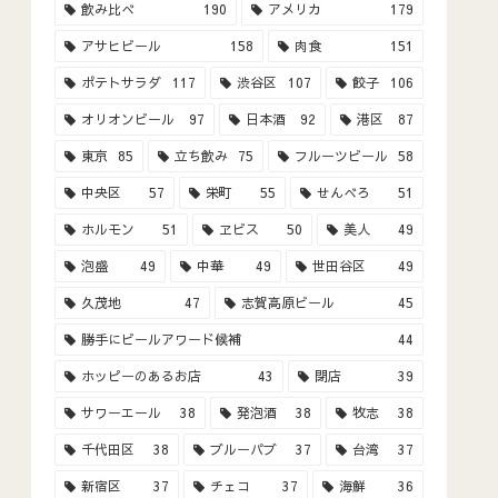
飲み比べ
190
アメリカ
179
アサヒビール
158
肉食
151
ポテトサラダ
117
渋谷区
107
餃子
106
オリオンビール
97
日本酒
92
港区
87
東京
85
立ち飲み
75
フルーツビール
58
中央区
57
栄町
55
せんべろ
51
ホルモン
51
ヱビス
50
美人
49
泡盛
49
中華
49
世田谷区
49
久茂地
47
志賀高原ビール
45
勝手にビールアワード候補
44
ホッピーのあるお店
43
閉店
39
サワーエール
38
発泡酒
38
牧志
38
千代田区
38
ブルーパブ
37
台湾
37
新宿区
37
チェコ
37
海鮮
36