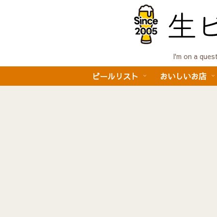
I'm on a 
ビールリスト
おいしいお店