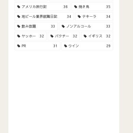
アメリカ旅行記
36
焼き鳥
35
地ビール業界就職日記
34
テキーラ
34
飲み放題
33
ノンアルコール
33
ヤッホー
32
パクチー
32
イギリス
32
PR
31
ワイン
29