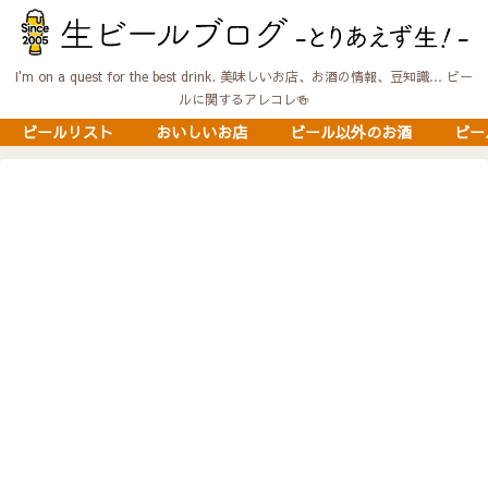
I'm on a quest for the best drink. 美味しいお店、お酒の情報、豆知識… ビー
ルに関するアレコレ🍻
ビールリスト
おいしいお店
ビール以外のお酒
ビー