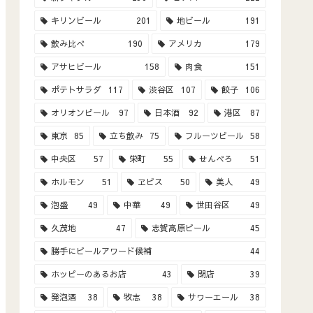
キリンビール
201
地ビール
191
飲み比べ
190
アメリカ
179
アサヒビール
158
肉食
151
ポテトサラダ
117
渋谷区
107
餃子
106
オリオンビール
97
日本酒
92
港区
87
東京
85
立ち飲み
75
フルーツビール
58
中央区
57
栄町
55
せんべろ
51
ホルモン
51
ヱビス
50
美人
49
泡盛
49
中華
49
世田谷区
49
久茂地
47
志賀高原ビール
45
勝手にビールアワード候補
44
ホッピーのあるお店
43
閉店
39
発泡酒
38
牧志
38
サワーエール
38