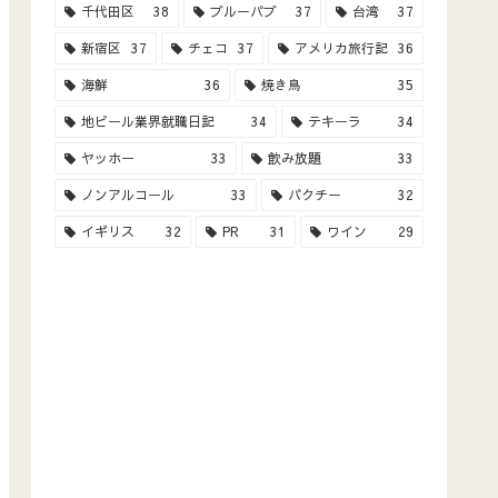
千代田区
38
ブルーパブ
37
台湾
37
新宿区
37
チェコ
37
アメリカ旅行記
36
海鮮
36
焼き鳥
35
地ビール業界就職日記
34
テキーラ
34
ヤッホー
33
飲み放題
33
ノンアルコール
33
パクチー
32
イギリス
32
PR
31
ワイン
29