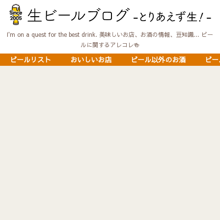
I'm on a quest for the best drink. 美味しいお店、お酒の情報、豆知識… ビー
ルに関するアレコレ🍻
ビールリスト
おいしいお店
ビール以外のお酒
ビー