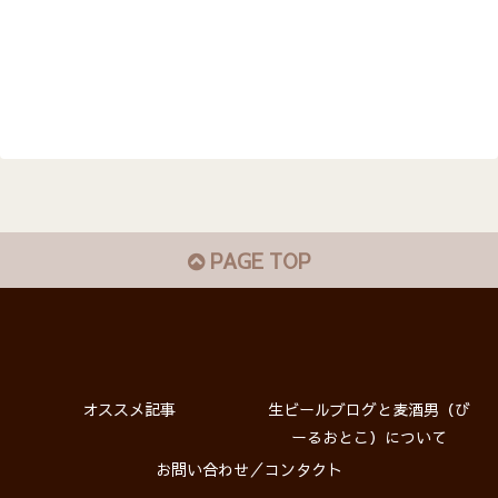
PAGE TOP
オススメ記事
生ビールブログと麦酒男（び
ーるおとこ）について
お問い合わせ／コンタクト