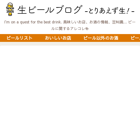
I'm on a quest for the best drink. 美味しいお店、お酒の情報、豆知識… ビー
ルに関するアレコレ🍻
ビールリスト
おいしいお店
ビール以外のお酒
ビー