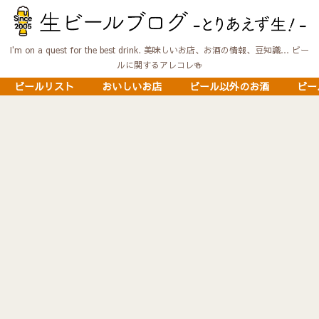
I'm on a quest for the best drink. 美味しいお店、お酒の情報、豆知識… ビー
ルに関するアレコレ🍻
ビールリスト
おいしいお店
ビール以外のお酒
ビー