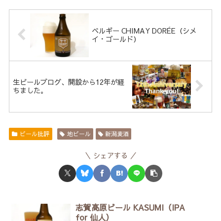
ベルギー CHIMAY DORÉE（シメ
イ・ゴールド）
生ビールブログ、開設から12年が経
ちました。
ビール批評
地ビール
新潟麦酒
シェアする
志賀高原ビール KASUMI（IPA
for 仙人）