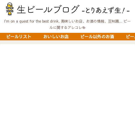
I'm on a quest for the best drink. 美味しいお店、お酒の情報、豆知識… ビー
ルに関するアレコレ🍻
ビールリスト
おいしいお店
ビール以外のお酒
ビー