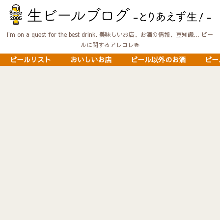
I'm on a quest for the best drink. 美味しいお店、お酒の情報、豆知識… ビー
ルに関するアレコレ🍻
ビールリスト
おいしいお店
ビール以外のお酒
ビー