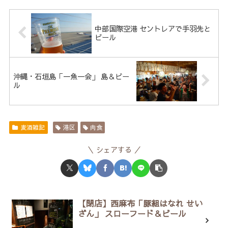
中部国際空港 セントレアで手羽先と
ビール
沖縄・石垣島「一魚一会」 島＆ビー
ル
麦酒雑記
港区
肉食
シェアする
【閉店】西麻布「豚組はなれ せい
ざん」 スローフード＆ビール