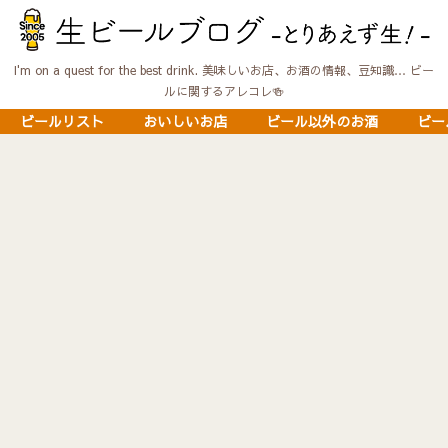
I'm on a quest for the best drink. 美味しいお店、お酒の情報、豆知識… ビー
ルに関するアレコレ🍻
ビールリスト
おいしいお店
ビール以外のお酒
ビー