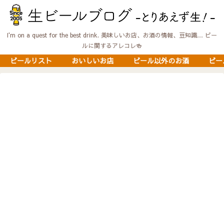
I'm on a quest for the best drink. 美味しいお店、お酒の情報、豆知識… ビー
ルに関するアレコレ🍻
ビールリスト
おいしいお店
ビール以外のお酒
ビー