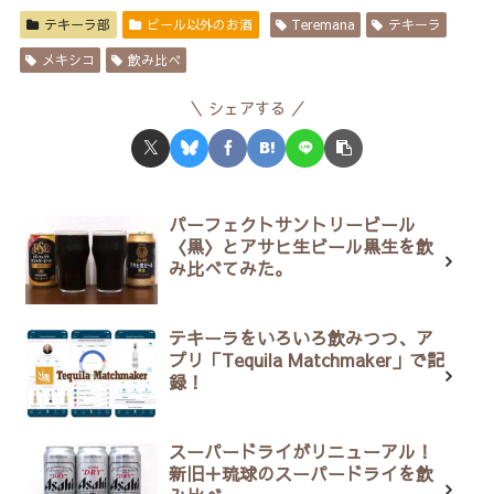
テキーラ部
ビール以外のお酒
Teremana
テキーラ
メキシコ
飲み比べ
シェアする
パーフェクトサントリービール
〈黒〉とアサヒ生ビール黒生を飲
み比べてみた。
テキーラをいろいろ飲みつつ、ア
プリ「Tequila Matchmaker」で記
録！
スーパードライがリニューアル！
新旧＋琉球のスーパードライを飲