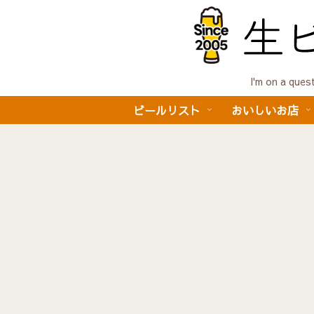
I'm on a 
ビールリスト
おいしいお店