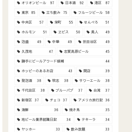
オリオンビール
97
日本酒
92
港区
87
東京
85
立ち飲み
75
フルーツビール
58
中央区
57
栄町
55
せんべろ
51
ホルモン
51
ヱビス
50
美人
49
泡盛
49
中華
49
世田谷区
49
久茂地
47
志賀高原ビール
45
勝手にビールアワード候補
44
ホッピーのあるお店
43
閉店
39
発泡酒
38
牧志
38
サワーエール
38
千代田区
38
ブルーパブ
37
台湾
37
新宿区
37
チェコ
37
アメリカ旅行記
36
海鮮
36
焼き鳥
35
地ビール業界就職日記
34
テキーラ
34
ヤッホー
33
飲み放題
33