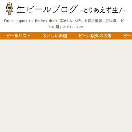
I'm on a quest for the best drink. 美味しいお店、お酒の情報、豆知識… ビー
ルに関するアレコレ🍻
ビールリスト
おいしいお店
ビール以外のお酒
ビー