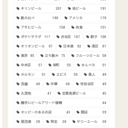
キリンビール
201
地ビール
191
飲み比べ
190
アメリカ
179
アサヒビール
158
肉食
151
ポテトサラダ
117
渋谷区
107
餃子
106
オリオンビール
97
日本酒
92
港区
87
東京
85
立ち飲み
75
フルーツビール
58
中央区
57
栄町
55
せんべろ
51
ホルモン
51
ヱビス
50
美人
49
泡盛
49
中華
49
世田谷区
49
久茂地
47
志賀高原ビール
45
勝手にビールアワード候補
44
ホッピーのあるお店
43
閉店
39
発泡酒
38
牧志
38
サワーエール
38