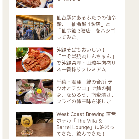
仙台駅にあるふたつの仙令
鮨、「仙令鮨 1階店」と
「仙令鮨 3階店」をハシゴ
してみた。
沖縄そばもおいしい！
「牛そば焼肉しんちゃん」
で沖縄県産・山城牛肉盛り
＆一番搾りプレミアム
千葉・君津「鯵の台所 テ
ツオとテツコ」で鯵の刺
身、なめろう、南蛮漬け、
フライの鯵三昧を楽しむ
West Coast Brewing 直営
ホテル『The Villa &
Barrel Lounge』に泊まっ
てきた、飲んできた！