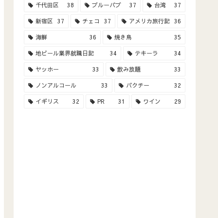
千代田区
38
ブルーパブ
37
台湾
37
新宿区
37
チェコ
37
アメリカ旅行記
36
海鮮
36
焼き鳥
35
地ビール業界就職日記
34
テキーラ
34
ヤッホー
33
飲み放題
33
ノンアルコール
33
パクチー
32
イギリス
32
PR
31
ワイン
29