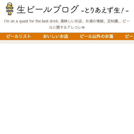
I'm on a quest for the best drink. 美味しいお店、お酒の情報、豆知識… ビー
ルに関するアレコレ🍻
ビールリスト
おいしいお店
ビール以外のお酒
ビー