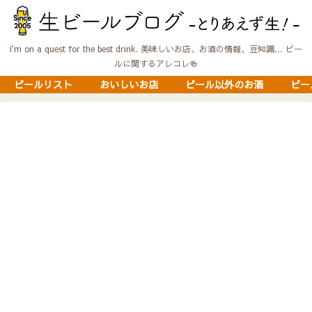
I'm on a quest for the best drink. 美味しいお店、お酒の情報、豆知識… ビー
ルに関するアレコレ🍻
ビールリスト
おいしいお店
ビール以外のお酒
ビー