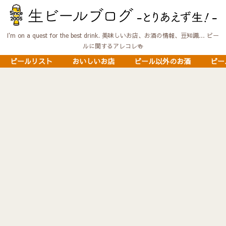
I'm on a quest for the best drink. 美味しいお店、お酒の情報、豆知識… ビー
ルに関するアレコレ🍻
ビールリスト
おいしいお店
ビール以外のお酒
ビー