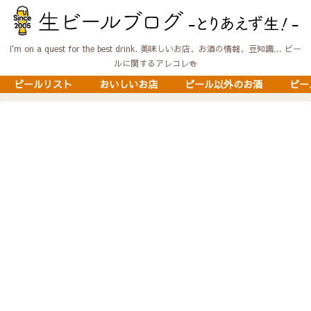
I'm on a quest for the best drink. 美味しいお店、お酒の情報、豆知識… ビー
ルに関するアレコレ🍻
ビールリスト
おいしいお店
ビール以外のお酒
ビー