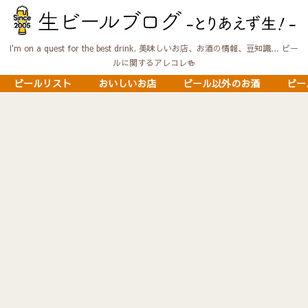
I'm on a quest for the best drink. 美味しいお店、お酒の情報、豆知識… ビー
ルに関するアレコレ🍻
ビールリスト
おいしいお店
ビール以外のお酒
ビー