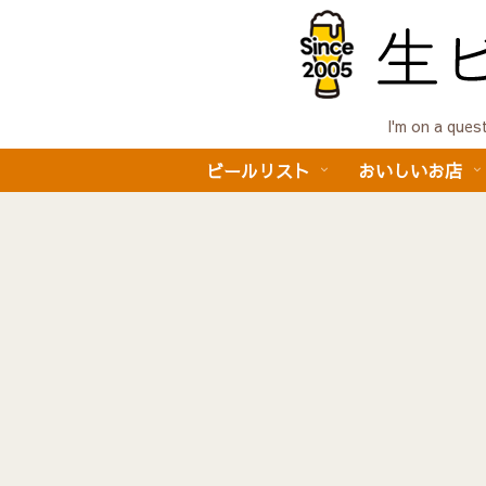
I'm on a 
ビールリスト
おいしいお店