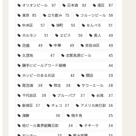
オリオンビール
97
日本酒
92
港区
87
東京
85
立ち飲み
75
フルーツビール
58
中央区
57
栄町
55
せんべろ
51
ホルモン
51
ヱビス
50
美人
49
泡盛
49
中華
49
世田谷区
49
久茂地
47
志賀高原ビール
45
勝手にビールアワード候補
44
ホッピーのあるお店
43
閉店
39
発泡酒
38
牧志
38
サワーエール
38
千代田区
38
ブルーパブ
37
台湾
37
新宿区
37
チェコ
37
アメリカ旅行記
36
海鮮
36
焼き鳥
35
地ビール業界就職日記
34
テキーラ
34
ヤッホー
33
飲み放題
33