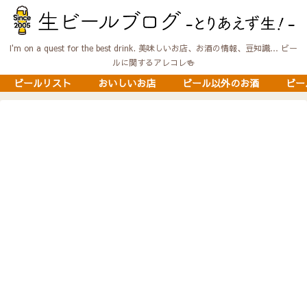
I'm on a quest for the best drink. 美味しいお店、お酒の情報、豆知識… ビー
ルに関するアレコレ🍻
ビールリスト
おいしいお店
ビール以外のお酒
ビー