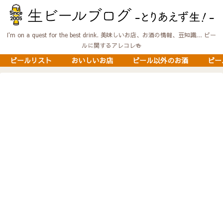
I'm on a quest for the best drink. 美味しいお店、お酒の情報、豆知識… ビー
ルに関するアレコレ🍻
ビールリスト
おいしいお店
ビール以外のお酒
ビー