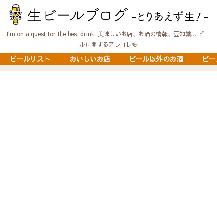
I'm on a quest for the best drink. 美味しいお店、お酒の情報、豆知識… ビー
ルに関するアレコレ🍻
ビールリスト
おいしいお店
ビール以外のお酒
ビー