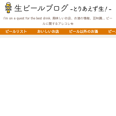
I'm on a quest for the best drink. 美味しいお店、お酒の情報、豆知識… ビー
ルに関するアレコレ🍻
ビールリスト
おいしいお店
ビール以外のお酒
ビー