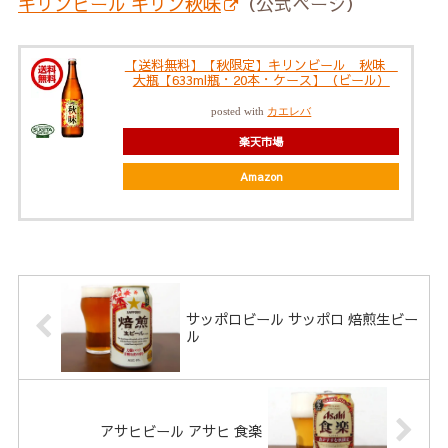
キリンビール キリン秋味
（公式ページ）
【送料無料】【秋限定】キリンビール 秋味
大瓶【633ml瓶・20本・ケース】（ビール）
posted with
カエレバ
楽天市場
Amazon
サッポロビール サッポロ 焙煎生ビー
ル
アサヒビール アサヒ 食楽