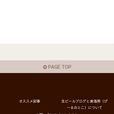
PAGE TOP
オススメ記事
生ビールブログと麦酒男（び
ーるおとこ）について