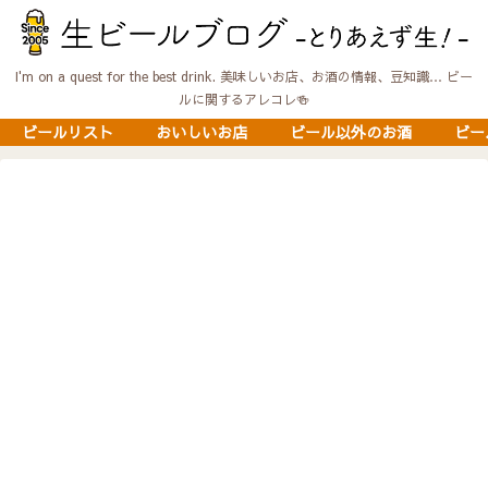
I'm on a quest for the best drink. 美味しいお店、お酒の情報、豆知識… ビー
ルに関するアレコレ🍻
ビールリスト
おいしいお店
ビール以外のお酒
ビー