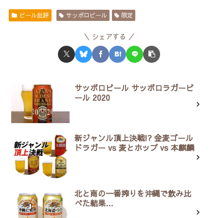
ビール批評
サッポロビール
限定
シェアする
サッポロビール サッポロラガービ
ール 2020
新ジャンル頂上決戦!? 金麦ゴール
ドラガー vs 麦とホップ vs 本麒麟
北と南の一番搾りを沖縄で飲み比
べた結果…