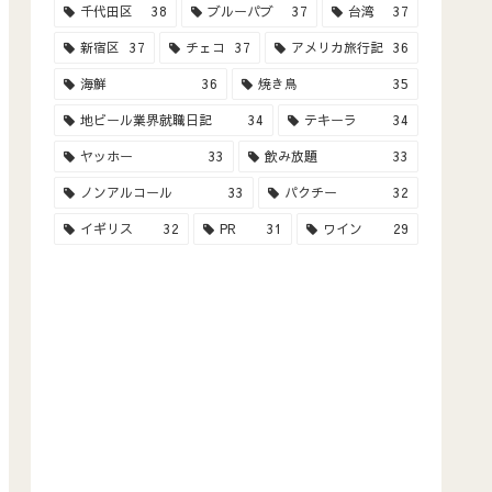
千代田区
38
ブルーパブ
37
台湾
37
新宿区
37
チェコ
37
アメリカ旅行記
36
海鮮
36
焼き鳥
35
地ビール業界就職日記
34
テキーラ
34
ヤッホー
33
飲み放題
33
ノンアルコール
33
パクチー
32
イギリス
32
PR
31
ワイン
29