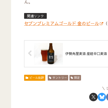
ん。
関連リンク
セブンプレミアムゴールド 金のビール
（
伊勢角屋麦酒 産経辛口麦酒
ビール批評
サントリー
限定