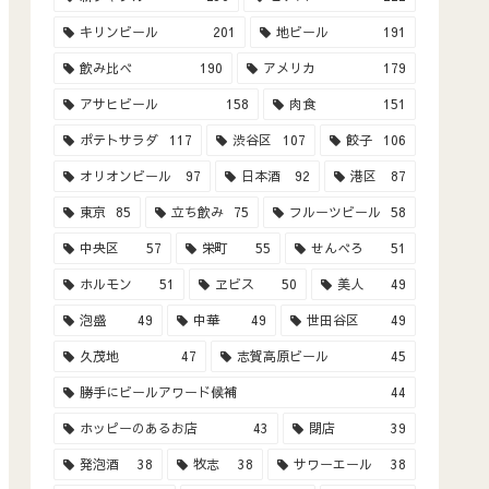
キリンビール
201
地ビール
191
飲み比べ
190
アメリカ
179
アサヒビール
158
肉食
151
ポテトサラダ
117
渋谷区
107
餃子
106
オリオンビール
97
日本酒
92
港区
87
東京
85
立ち飲み
75
フルーツビール
58
中央区
57
栄町
55
せんべろ
51
ホルモン
51
ヱビス
50
美人
49
泡盛
49
中華
49
世田谷区
49
久茂地
47
志賀高原ビール
45
勝手にビールアワード候補
44
ホッピーのあるお店
43
閉店
39
発泡酒
38
牧志
38
サワーエール
38