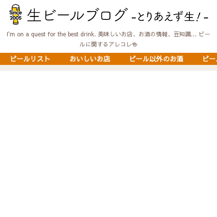
I'm on a quest for the best drink. 美味しいお店、お酒の情報、豆知識… ビー
ルに関するアレコレ🍻
ビールリスト
おいしいお店
ビール以外のお酒
ビー