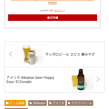
650ml
posted with
カエレバ
楽天市場
サッポロビール ヱビス 華みやび
アメリカ Almanac beer Hoppy
Sour: El Dorado
ビール批評
Stillwater
アメリカ
クラフトビール