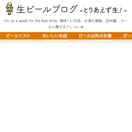
I'm on a quest for the best drink. 美味しいお店、お酒の情報、豆知識… ビー
ルに関するアレコレ🍻
ビールリスト
おいしいお店
ビール以外のお酒
ビー