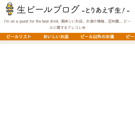
I'm on a quest for the best drink. 美味しいお店、お酒の情報、豆知識… ビー
ルに関するアレコレ🍻
ビールリスト
おいしいお店
ビール以外のお酒
ビー