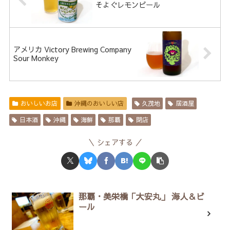
そよぐレモンピール
アメリカ Victory Brewing Company
Sour Monkey
おいしいお店
沖縄のおいしい店
久茂地
居酒屋
日本酒
沖縄
海鮮
那覇
閉店
シェアする
那覇・美栄橋「大安丸」 海人＆ビ
ール