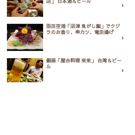
店」 日本酒＆ビール
羽田空港「沼津 魚がし鮨」でクジ
ラのお造り、串カツ、竜田揚げ
銀座「屋台料理 來來」 台湾＆ビー
ル