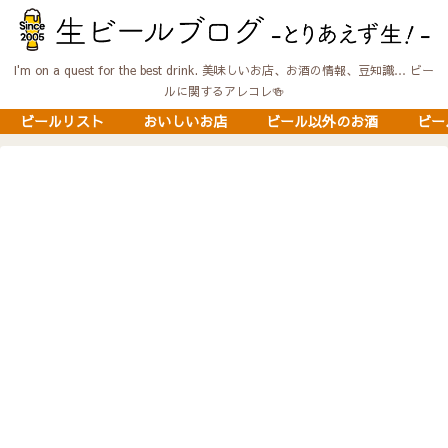
I'm on a quest for the best drink. 美味しいお店、お酒の情報、豆知識… ビー
ルに関するアレコレ🍻
ビールリスト
おいしいお店
ビール以外のお酒
ビー