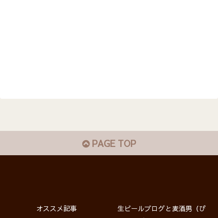
PAGE TOP
オススメ記事
生ビールブログと麦酒男（び