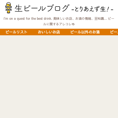
I'm on a quest for the best drink. 美味しいお店、お酒の情報、豆知識… ビー
ルに関するアレコレ🍻
ビールリスト
おいしいお店
ビール以外のお酒
ビー