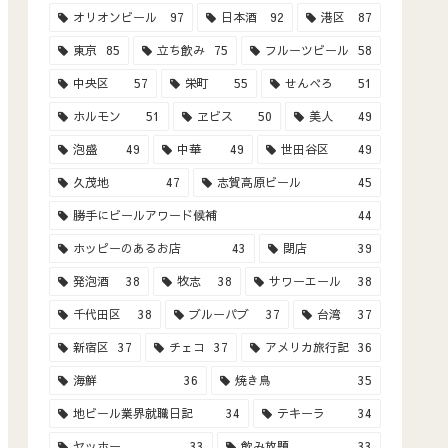
オリオンビール
97
日本酒
92
港区
87
東京
85
立ち飲み
75
フルーツビール
58
中央区
57
栄町
55
せんべろ
51
ホルモン
51
ヱビス
50
美人
49
泡盛
49
中華
49
世田谷区
49
久茂地
47
志賀高原ビール
45
勝手にビールアワード候補
44
ホッピーのあるお店
43
閉店
39
発泡酒
38
牧志
38
サワーエール
38
千代田区
38
ブルーパブ
37
台湾
37
新宿区
37
チェコ
37
アメリカ旅行記
36
海鮮
36
焼き鳥
35
地ビール業界就職日記
34
テキーラ
34
ヤッホー
33
飲み放題
33