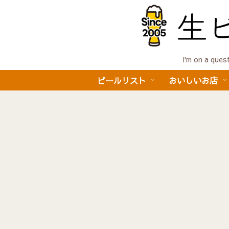
I'm on a 
ビールリスト
おいしいお店