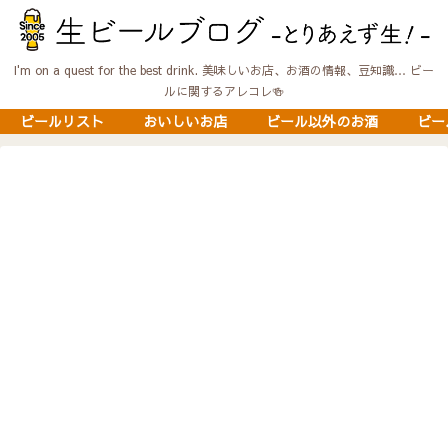
I'm on a quest for the best drink. 美味しいお店、お酒の情報、豆知識… ビー
ルに関するアレコレ🍻
ビールリスト
おいしいお店
ビール以外のお酒
ビー