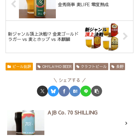
金秀商事 麦LIFE 零度熟成
新ジャンル頂上決戦!? 金麦ゴールド
ラガー vs 麦とホップ vs 本麒麟
ビール批評
OH!LA!HO BEER
クラフトビール
長野
シェアする
AJB Co. 70 SHILLING