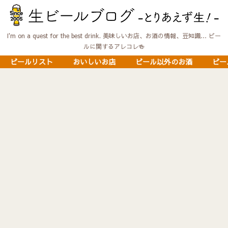
I'm on a quest for the best drink. 美味しいお店、お酒の情報、豆知識… ビー
ルに関するアレコレ🍻
ビールリスト
おいしいお店
ビール以外のお酒
ビー