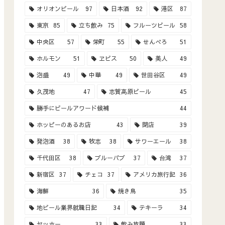
オリオンビール
97
日本酒
92
港区
87
東京
85
立ち飲み
75
フルーツビール
58
中央区
57
栄町
55
せんべろ
51
ホルモン
51
ヱビス
50
美人
49
泡盛
49
中華
49
世田谷区
49
久茂地
47
志賀高原ビール
45
勝手にビールアワード候補
44
ホッピーのあるお店
43
閉店
39
発泡酒
38
牧志
38
サワーエール
38
千代田区
38
ブルーパブ
37
台湾
37
新宿区
37
チェコ
37
アメリカ旅行記
36
海鮮
36
焼き鳥
35
地ビール業界就職日記
34
テキーラ
34
ヤッホー
33
飲み放題
33