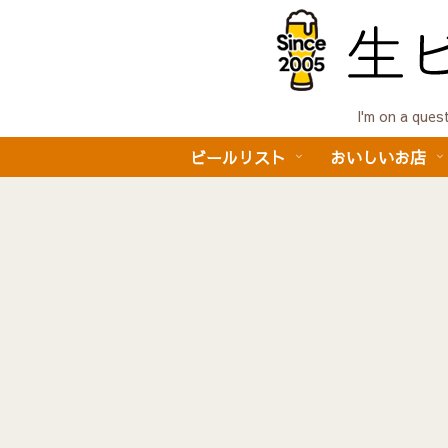
I'm on a 
ビールリスト
おいしいお店