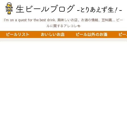
I'm on a quest for the best drink. 美味しいお店、お酒の情報、豆知識… ビー
ルに関するアレコレ🍻
ビールリスト
おいしいお店
ビール以外のお酒
ビー