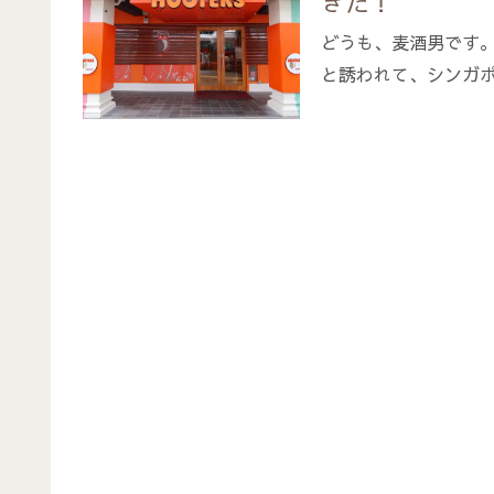
きた！
どうも、麦酒男です
と誘われて、シンガポ