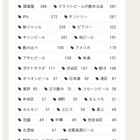
居酒屋
286
クラフトビールが飲める店
281
IPA
272
サントリー
267
新ジャンル
236
ビアバー
222
キリンビール
201
地ビール
191
飲み比べ
190
アメリカ
179
アサヒビール
158
肉食
151
ポテトサラダ
117
渋谷区
107
餃子
106
オリオンビール
97
日本酒
92
港区
87
東京
85
立ち飲み
75
フルーツビール
58
中央区
57
栄町
55
せんべろ
51
ホルモン
51
ヱビス
50
美人
49
泡盛
49
中華
49
世田谷区
49
久茂地
47
志賀高原ビール
45