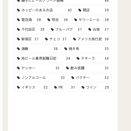
勝手にビールアワード候補
44
ホッピーのあるお店
43
閉店
39
発泡酒
38
牧志
38
サワーエール
38
千代田区
38
ブルーパブ
37
台湾
37
新宿区
37
チェコ
37
アメリカ旅行記
36
海鮮
36
焼き鳥
35
地ビール業界就職日記
34
テキーラ
34
ヤッホー
33
飲み放題
33
ノンアルコール
33
パクチー
32
イギリス
32
PR
31
ワイン
29