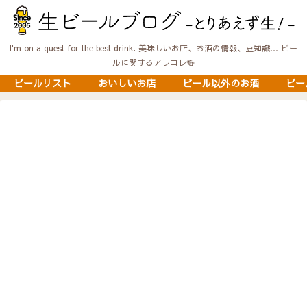
I'm on a quest for the best drink. 美味しいお店、お酒の情報、豆知識… ビー
ルに関するアレコレ🍻
ビールリスト
おいしいお店
ビール以外のお酒
ビー