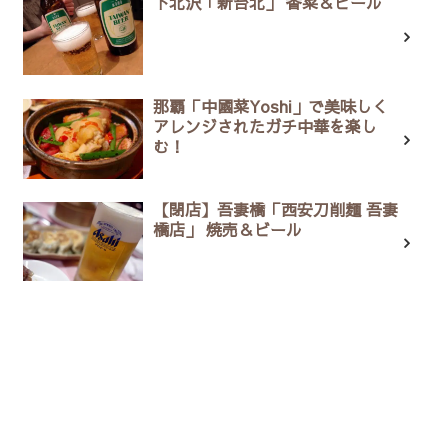
下北沢「新台北」 香菜＆ビール
那覇「中國菜Yoshi」で美味しく
アレンジされたガチ中華を楽し
む！
【閉店】吾妻橋「西安刀削麺 吾妻
橋店」 焼売＆ビール