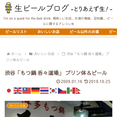
I'm on a quest for the best drink. 美味しいお店、お酒の情報、豆知識… ビー
ルに関するアレコレ🍻
ビールリスト
おいしいお店
ビール以外のお酒
ビー
ホーム
おいしいお店
渋谷「もつ鍋 呑々道場」 プ
リン体＆ビール
渋谷「もつ鍋 呑々道場」 プリン体＆ビール
2009.01.16
2019.10.25
おいしいお店